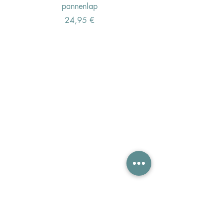
pannenlap
Preis
24,95 €