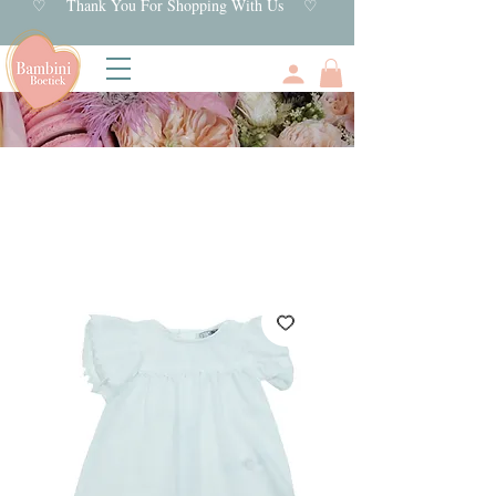
♡ Thank You For Shopping With Us ♡