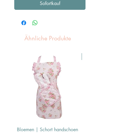
Sofortkauf
Ähnliche Produkte
Pasen Tip
Bloemen | Schort handschoen
Konijn | Schort hand