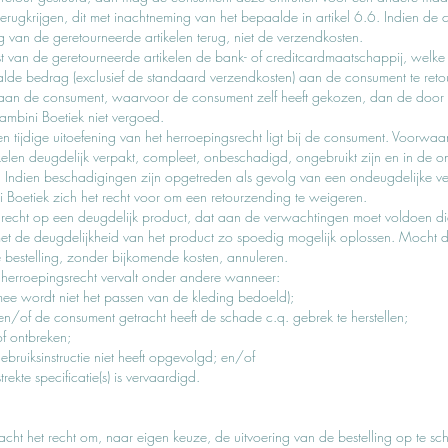
terugkrijgen, dit met inachtneming van het bepaalde in artikel 6.6. Indien de
 van de geretourneerde artikelen terug, niet de verzendkosten.
an de geretourneerde artikelen de bank- of creditcardmaatschappij, welke geb
alde bedrag (exclusief de standaard verzendkosten) aan de consument te reto
k aan de consument, waarvoor de consument zelf heeft gekozen, dan de door
ambini Boetiek niet vergoed.
e en tijdige uitoefening van het herroepingsrecht ligt bij de consument. Voor
tikelen deugdelijk verpakt, compleet, onbeschadigd, ongebruikt zijn en in de
ndien beschadigingen zijn opgetreden als gevolg van een ondeugdelijke ver
Boetiek zich het recht voor om een retourzending te weigeren.
recht op een deugdelijk product, dat aan de verwachtingen moet voldoen die
et de deugdelijkheid van het product zo spoedig mogelijk oplossen. Mocht d
estelling, zonder bijkomende kosten, annuleren.
t herroepingsrecht vervalt onder andere wanneer:
mee wordt niet het passen van de kleding bedoeld);
en/of de consument getracht heeft de schade c.q. gebrek te herstellen;
of ontbreken;
ruiksinstructie niet heeft opgevolgd; en/of
ekte specificatie(s) is vervaardigd.
acht het recht om, naar eigen keuze, de uitvoering van de bestelling op te s