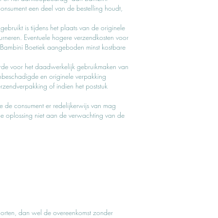
 consument een deel van de bestelling houdt,
ruikt is tijdens het plaats van de originele
urneren. Eventuele hogere verzendkosten voor
 Bambini Boetiek aangeboden minst kostbare
waarde voor het daadwerkelijk gebruikmaken van
 onbeschadigde en originele verpakking
zendverpakking of indien het poststuk
 de consument er redelijkerwijs van mag
e oplossing niet aan de verwachting van de
chorten, dan wel de overeenkomst zonder