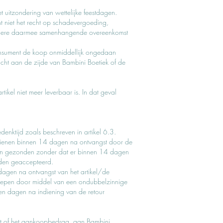
uitzondering van wettelijke feestdagen.
t niet het recht op schadevergoeding,
 andere daarmee samenhangende overeenkomst
consument de koop onmiddellijk ongedaan
acht aan de zijde van Bambini Boetiek of de
kel niet meer leverbaar is. In dat geval
nktijd zoals beschreven in artikel 6.3.
 dienen binnen 14 dagen na ontvangst door de
rden gezonden zonder dat er binnen 14 dagen
rden geaccepteerd.
dagen na ontvangst van het artikel/de
inroepen door middel van een ondubbelzinnige
tien dagen na indiening van de retour
aat of het aankoopbedrag aan Bambini