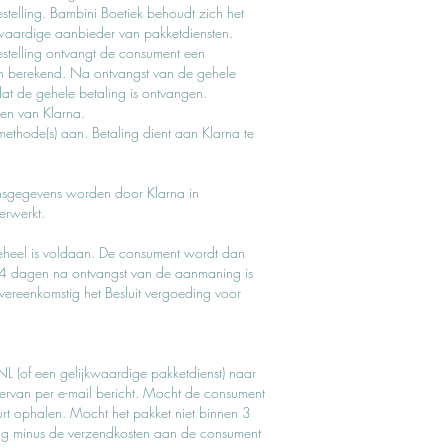
telling. Bambini Boetiek behoudt zich het
kwaardige aanbieder van pakketdiensten.
estelling ontvangt de consument een
ten berekend. Na ontvangst van de gehele
dat de gehele betaling is ontvangen.
den van Klarna.
hode(s) aan. Betaling dient aan Klarna te
nsgegevens worden door Klarna in
erwerkt.
geheel is voldaan. De consument wordt dan
 14 dagen na ontvangst van de aanmaning is
vereenkomstig het Besluit vergoeding voor
NL (of een gelijkwaardige pakketdienst) naar
iervan per e-mail bericht. Mocht de consument
rt ophalen. Mocht het pakket niet binnen 3
ag minus de verzendkosten aan de consument