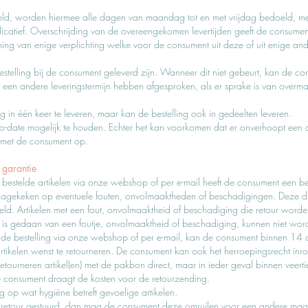
ld, worden hiermee alle dagen van maandag tot en met vrijdag bedoeld, met 
dicatief. Overschrijding van de overeengekomen levertijden geeft de consumen
ming van enige verplichting welke voor de consument uit deze of uit enige
estelling bij de consument geleverd zijn. Wanneer dit niet gebeurt, kan de 
n een andere leveringstermijn hebben afgesproken, als er sprake is van overm
ng in één keer te leveren, maar kan de bestelling ook in gedeelten leveren.
date mogelijk te houden. Echter het kan voorkomen dat er onverhoopt een arti
 met de consument op.
 garantie
stelde artikelen via onze webshop of per e-mail heeft de consument een bede
en nagekeken op eventuele fouten, onvolmaaktheden of beschadigingen. Deze
ld. Artikelen met een fout, onvolmaaktheid of beschadiging die retour wo
is gedaan van een foutje, onvolmaaktheid of beschadiging, kunnen niet wo
r de bestelling via onze webshop of per e-mail, kan de consument binnen 14 
e artikelen wenst te retourneren. De consument kan ook het herroepingsrecht 
retourneren artikel(en) met de pakbon direct, maar in ieder geval binnen veer
 consument draagt de kosten voor de retourzending.
g op wat hygiëne betreft gevoelige artikelen.
en retour gestuurd, dan mag de consument deze omruilen voor een andere m