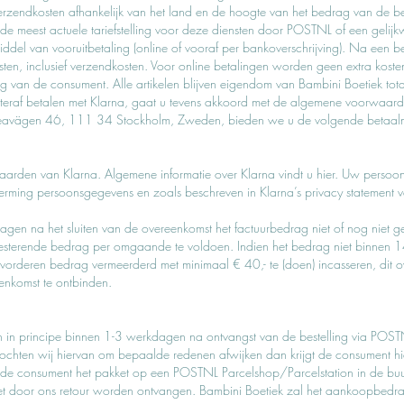
rzendkosten afhankelijk van het land en de hoogte van het bedrag van de bes
de meest actuele tariefstelling voor deze diensten door POSTNL of een gelij
ddel van vooruitbetaling (online of vooraf per bankoverschrijving). Na een b
osten, inclusief verzendkosten. Voor online betalingen worden geen extra kos
ng van de consument. Alle artikelen blijven eigendom van Bambini Boetiek tot
chteraf betalen met Klarna, gaat u tevens akkoord met de algemene voorwaar
eavägen 46, 111 34 Stockholm, Zweden, bieden we u de volgende betaalmet
aarden van Klarna
. Algemene informatie over Klarna vindt u
hier
. Uw persoo
erming persoonsgegevens en zoals beschreven in
Klarna’s privacy statement
v
agen na het sluiten van de overeenkomst het factuurbedrag niet of nog niet 
t resterende bedrag per omgaande te voldoen. Indien het bedrag niet binnen
 vorderen bedrag vermeerderd met minimaal € 40,- te (doen) incasseren, dit o
eenkomst te ontbinden.
en in principe binnen 1-3 werkdagen na ontvangst van de bestelling via POST
Mochten wij hiervan om bepaalde redenen afwijken dan krijgt de consument h
an de consument het pakket op een POSTNL Parcelshop/Parcelstation in de buu
 door ons retour worden ontvangen. Bambini Boetiek zal het aankoopbedr