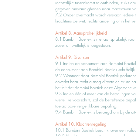
rechterlijke tussenkomst te ontbinden, zulks d
gegeven omstandigheden naar maatstaven van 
7.2 Onder overmacht wordt verstaan iedere te
krachtens de wet, rechtshandeling of in het v
Artikel 8. Aansprakelijkheid
8.1 Bambini Boetiek is niet aansprakelijk voo
zover dit wettelijk is toegestaan.
Artikel 9. Diversen
9.1 Indien de consument aan Bambini Boetiek s
de consument aan Bambini Boetiek schrifteli
9.2 Wanneer door Bambini Boetiek gedurende k
onverlet haar recht alsnog directe en strikt
het feit dat Bambini Boetiek deze Algemene 
9.3 Indien één of meer van de bepalingen van
wettelijke voorschrift, zal de betreffende be
toelaatbare vergelijkbare bepaling.
9.4 Bambini Boetiek is bevoegd om bij de uit
Artikel 10. Klachtenregeling
10.1 Bambini Boetiek beschikt over een vol