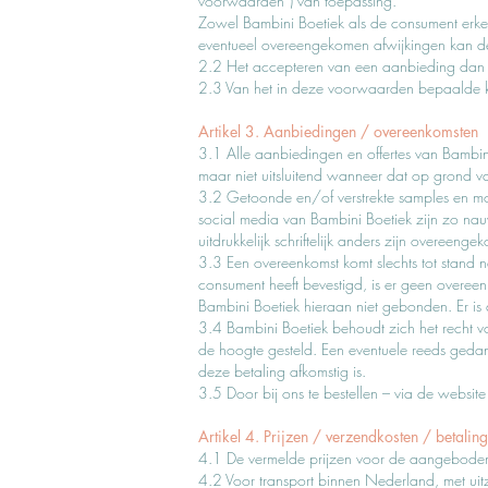
voorwaarden”) van toepassing.
Zowel Bambini Boetiek als de consument erken
eventueel overeengekomen afwijkingen kan de 
2.2 Het accepteren van een aanbieding dan w
2.3 Van het in deze voorwaarden bepaalde kan
Artikel 3. Aanbiedingen / overeenkomsten
3.1 Alle aanbiedingen en offertes van Bambini 
maar niet uitsluitend wanneer dat op grond van 
3.2 Getoonde en/of verstrekte samples en mo
social media van Bambini Boetiek zijn zo nau
uitdrukkelijk schriftelijk anders zijn overeenge
3.3 Een overeenkomst komt slechts tot stand 
consument heeft bevestigd, is er geen overe
Bambini Boetiek hieraan niet gebonden. Er is d
3.4 Bambini Boetiek behoudt zich het recht v
de hoogte gesteld. Een eventuele reeds gedan
deze betaling afkomstig is.
3.5 Door bij ons te bestellen – via de websit
Artikel 4. Prijzen / verzendkosten / betal
4.1 De vermelde prijzen voor de aangeboden p
4.2 Voor transport binnen Nederland, met ui