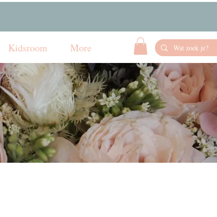
Kidsroom
More