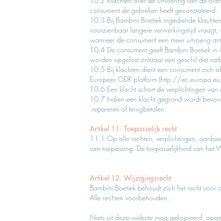
10.2 Klachten over de uitvoering van de ove
consument de gebreken heeft geconstateerd.
10.3 Bij Bambini Boetiek ingediende klachte
voorzienbaar langere verwerkingstijd vraagt,
wanneer de consument een meer uitvoerig a
10.4 De consument geeft Bambini Boetiek in ie
worden opgelost ontstaat een geschil dat vatb
10.5 Bij klachten dient een consument zich al
Europees ODR platform (
http://ec.europa.e
10.6 Een klacht schort de verplichtingen van d
10.7 Indien een klacht gegrond wordt bevond
,repareren of terugbetalen.
Artikel 11. Toepasselijk recht
11.1 Op alle rechten, verplichtingen, aanbie
van toepassing. De toepasselijkheid van het W
Artikel 12. Wijzigingsrecht
Bambini Boetiek behoudt zich het recht voor 
Alle rechten voorbehouden.
Niets uit deze website mag gekopieerd, opges