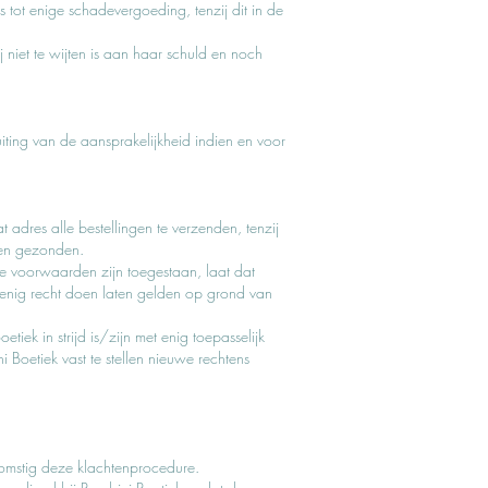
s tot enige schadevergoeding, tenzij dit in de
niet te wijten is aan haar schuld en noch
iting van de aansprakelijkheid indien en voor
adres alle bestellingen te verzenden, tenzij
den gezonden.
e voorwaarden zijn toegestaan, laat dat
 enig recht doen laten gelden op grond van
k in strijd is/zijn met enig toepasselijk
 Boetiek vast te stellen nieuwe rechtens
omstig deze klachtenprocedure.