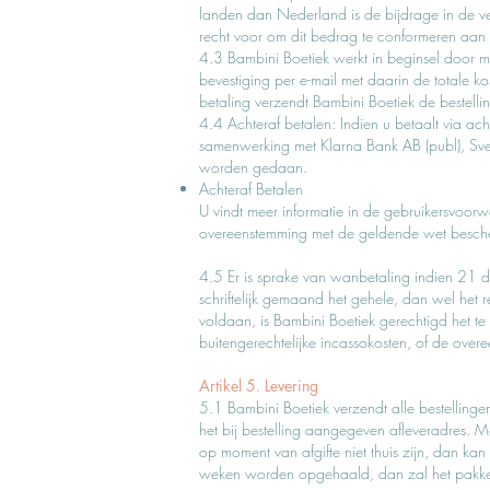
landen dan Nederland is de bijdrage in de ve
recht voor om dit bedrag te conformeren aan 
4.3 Bambini Boetiek werkt in beginsel door mi
bevestiging per e-mail met daarin de totale k
betaling verzendt Bambini Boetiek de bestelli
4.4 Achteraf betalen: Indien u betaalt via a
samenwerking met Klarna Bank AB (publ), Sv
worden gedaan.
Achteraf Betalen
U vindt meer informatie in de
gebruikersvoorw
overeenstemming met de geldende wet besch
4.5 Er is sprake van wanbetaling indien 21 d
schriftelijk gemaand het gehele, dan wel he
voldaan, is Bambini Boetiek gerechtigd het te
buitengerechtelijke incassokosten, of de over
Artikel 5. Levering
5.1 Bambini Boetiek verzendt alle bestelling
het bij bestelling aangegeven afleveradres. 
op moment van afgifte niet thuis zijn, dan k
weken worden opgehaald, dan zal het pakket