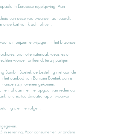
bepaald in Europese regelgeving. Aan
ijkheid van deze voorwaarden aanvaardt.
 onverkort van kracht blijven.
 voor om prijzen te wijzigen, in het bijzonder
ochures, promotiemateriaal, websites of
echten worden ontleend, tenzij partijen
ng BambiniBoetiek de bestelling niet aan de
an het aanbod van Bambini Boetiek dan is
elijk anders zijn overeengekomen.
sument al dan niet met opgaaf van reden op
 bank- of creditcardmaatschappij waarvan
etaling dient te volgen.
angegeven.
5 in rekening. Voor consumenten uit andere