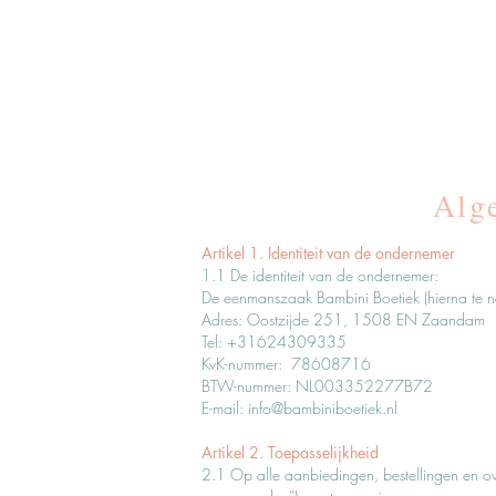
Alg
Artikel 1. Identiteit van de ondernemer
1.1 De identiteit van de ondernemer:
De eenmanszaak Bambini Boetiek (hierna te n
Adres: Oostzijde 251, 1508 EN Zaandam
Tel: +31624309335
KvK-nummer: 78608716
BTW-nummer: NL003352277B72
E-mail:
info@bambiniboetiek.nl
Artikel 2. Toepasselijkheid
2.1 Op alle aanbiedingen, bestellingen en 