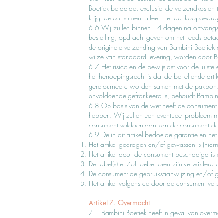
Boetiek betaalde, exclusief de verzendkosten 
krijgt de consument alleen het aankoopbedrag
6.6 Wij zullen binnen 14 dagen na ontvangst v
bestelling, opdracht geven om het reeds beta
de originele verzending van Bambini Boetie
wijze van standaard levering, worden door B
6.7 Het risico en de bewijslast voor de juist
het herroepingsrecht is dat de betreffende ar
geretourneerd worden samen met de pakbon. I
onvoldoende gefrankeerd is, behoudt Bambini 
6.8 Op basis van de wet heeft de consument 
hebben. Wij zullen een eventueel probleem m
consument voldoen dan kan de consument de b
6.9 De in dit artikel bedoelde garantie en he
Het artikel gedragen en/of gewassen is (hier
Het artikel door de consument beschadigd is 
De label(s) en/of toebehoren zijn verwijderd 
De consument de gebruiksaanwijzing en/of geb
Het artikel volgens de door de consument verstr
Artikel 7. Overmacht
7.1 Bambini Boetiek heeft in geval van overm