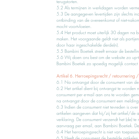
terugstorten.
5.2 Als termijnen in werkdagen worden verme
5.3 De aangegeven levertijden zijn slechts in
ontbinding van de overeenkomst of niet-nako
mocht voortvloeien.
5.4 Het product moet uiterlijk 30 dagen na b
maken. Het voorgaande geldt niet als partije
door haar ingeschakelde derde(n).
5.5 Bambini Boetiek streeft ernaar de bestelli
5.6 Wij doen ons best om de website zo up-to-
Bambini Boetiek zo spoedig mogelijk contact
Artikel 6. Herroepingsrecht / retournering /
6.1 Na ontvangst door de consument van de be
6.2 Het artikel dient bij ontvangst te word
consument per e-mail aan ons te worden geme
na ontvangst door de consument een melding 
6.3 Indien de consument niet tevreden is ove
artikelen aangeven dat hij/zij het artikel/d
verklaring. De consument verzendt het (de) te 
aanvraag per email, aan Bambini Boetiek. De
6.4 Het herroepingsrecht is niet van toepassin
6.5 Heeft de consument de bestelde artikel