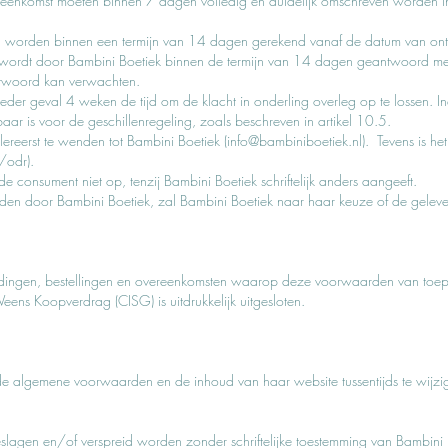
reenkomst moeten binnen 7 dagen volledig en duidelijk omschreven worden i
n worden binnen een termijn van 14 dagen gerekend vanaf de datum van ont
 wordt door Bambini Boetiek binnen de termijn van 14 dagen geantwoord met 
ntwoord kan verwachten.
der geval 4 weken de tijd om de klacht in onderling overleg op te lossen. Ind
aar is voor de geschillenregeling, zoals beschreven in artikel 10.5.
lereerst te wenden tot Bambini Boetiek (
info@bambiniboetiek.nl
). Tevens is h
u/odr
).
e consument niet op, tenzij Bambini Boetiek schriftelijk anders aangeeft.
en door Bambini Boetiek, zal Bambini Boetiek naar haar keuze of de gelev
dingen, bestellingen en overeenkomsten waarop deze voorwaarden van toepass
eens Koopverdrag (CISG) is uitdrukkelijk uitgesloten.
de algemene voorwaarden en de inhoud van haar website tussentijds te wijzi
lagen en/of verspreid worden zonder schriftelijke toestemming van Bambini 