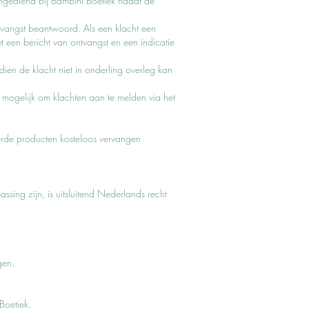
ngediend bij Bambini Boetiek nadat de
vangst beantwoord. Als een klacht een
een bericht van ontvangst en een indicatie
ien de klacht niet in onderling overleg kan
et mogelijk om klachten aan te melden via het
erde producten kosteloos vervangen
ing zijn, is uitsluitend Nederlands recht
gen.
Boetiek.