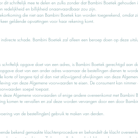
oor dit schriftelijk mee te delen en zulks zonder dat Bambini Boetiek gehouden i
redelijkheid en billijkheid onaanvaardbaar zou zijn.
kortkoming die niet aan Bambini Boetiek kan worden toegerekend, omdat zij 
erkeer geldende opvattingen voor haar rekening komt.
r indirecte schade. Bambini Boetiek zal alleen een beroep doen op deze uitslu
chriftelijk opgave doet van een adres, is Bambini Boetiek gerechtigd aan dat 
jk opgave doet van een ander adres waarnaar de bestellingen dienen te wor
orte of langere tijd al dan niet stilzwijgend afwijkingen van deze Algemen
e naleving van deze Algemene voorwaarden te eisen. De consument kan nimmer
voorwaarden soepel toepast.
 deze Algemene voorwaarden of enige andere overeenkomst met Bambini Boetie
paling komen te vervallen en zal deze worden vervangen door een door Bambini
voering van de bestelling(en) gebruik te maken van derden.
doende bekend gemaakte klachtenprocedure en behandelt de klacht overeenk