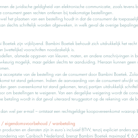
nen de juridische geldigheid van elektronische communicatie, zoals tevens 
consument geen rechten ontlenen bij toekomstige bestellingen.
el het plaatsen van een bestelling houdt in dat de consument de toepassel
 slechts schriftelijk worden afgeweken, in welk geval de overige bepalingen
Boetiek zijn vrijblijvend. Bambini Boetiek behoudt zich uitdrukkelijk het recht
(wettelijke) voorschriften noodzakelijk is.
dellen, alsmede opgaven van kleuren, maten, en andere omschrijvingen in br
wkeurig mogelijk, maar gelden slechts ter aanduiding. Hieraan kunnen geen r
komen.
na acceptatie van de bestelling van de consument door Bambini Boetiek. Zola
enkomst tot stand gekomen. Indien de aanvaarding van de consument afwijkt v
an geen overeenkomst tot stand gekomen, tenzij partijen uitdrukkelijk schrift
oor om bestellingen te weigeren. Van een dergelijke weigering wordt de con
e betaling wordt in dat geval uiteraard teruggestort op de rekening van de
e dan wel per e-mail – ontstaat een rechtsgeldige koopovereenkomst waarop b
ing / eigendomsvoorbehoud / wanbetaling
roducten en diensten zijn in euro’s inclusief BTW, tenzij expliciet anders a
tzondering van Caribisch Nederland, brengt Bambini Boetiek maximaal € 6.7