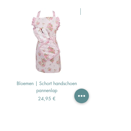
Pasen Tip
Bloemen | Schort handschoen
Konijn | Schort hand
pannenlap
Preis
24,95 €