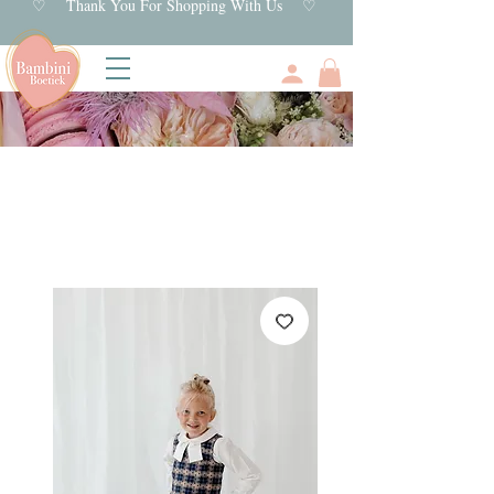
♡ Thank You For Shopping With Us ♡