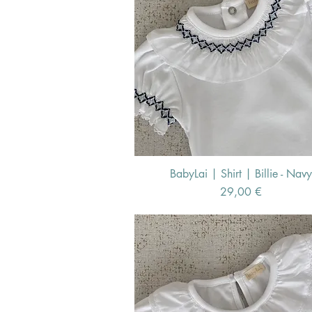
BabyLai | Shirt | Billie - Navy
Schnellansicht
Preis
29,00 €