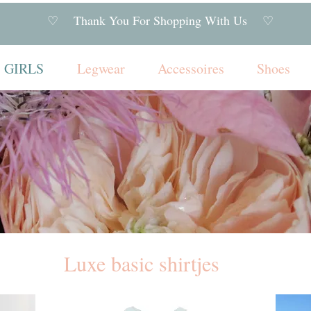
♡ Thank You For Shopping With Us ♡
GIRLS
Legwear
Accessoires
Shoes
Luxe basic shirtjes