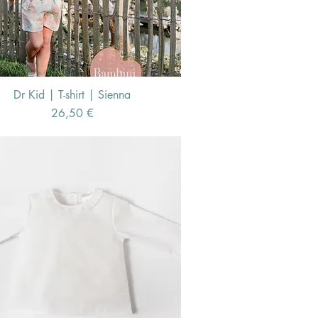
Dr Kid | T-shirt | Sienna
Schnellansicht
Preis
26,50 €