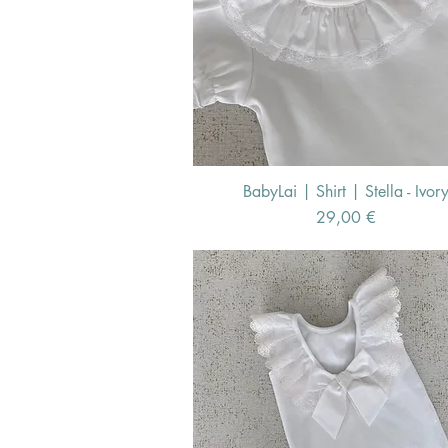
BabyLai | Shirt | Stella - Ivor
Schnellansicht
Preis
29,00 €