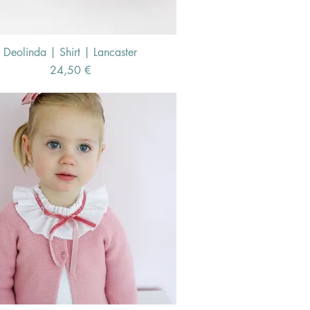
Deolinda | Shirt | Lancaster
Schnellansicht
Preis
24,50 €