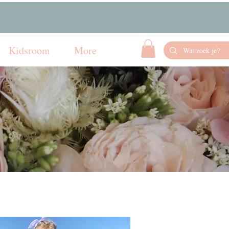
Kidsroom
More