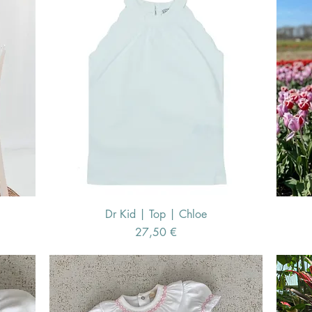
Dr Kid | Top | Chloe
Schnellansicht
Preis
27,50 €