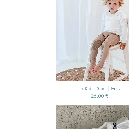
Dr Kid | Shirt | Ivory
Schnellansicht
Preis
25,00 €