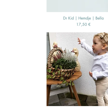
Dr Kid | Hemdje | Bella
Schnellansicht
Preis
17,50 €