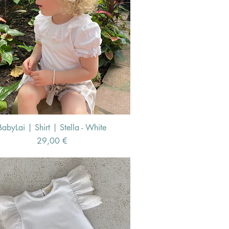
BabyLai | Shirt | Stella - White
Schnellansicht
Preis
29,00 €