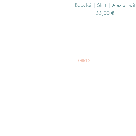
BabyLai | Shirt | Alexia - wit
Schnellansicht
Preis
33,00 €
BOYS
GIRLS
Legwear
Accessoires
Shoes
Kidsroom
More
Search Results
Gift Card