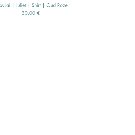
byLai | Juliet | Shirt | Oud Roze
Schnellansicht
Preis
30,00 €
iek.nl
praak in Oostzaan
r Valk Hotel
al media