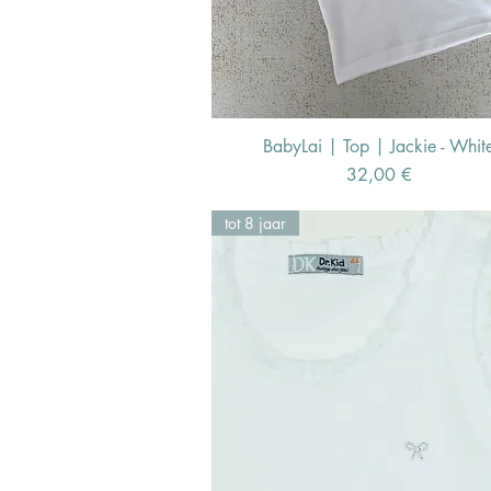
BabyLai | Top | Jackie - Whit
Schnellansicht
Preis
32,00 €
tot 8 jaar