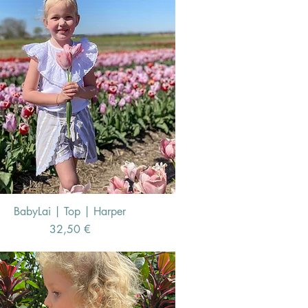
BabyLai | Top | Harper
Schnellansicht
Preis
32,50 €