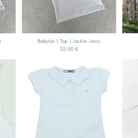
e
BabyLai | Top | Jackie - Ivory
Schnellansicht
Preis
32,00 €