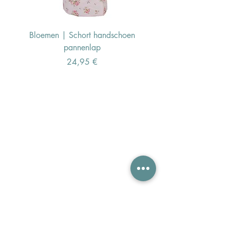
Bloemen | Schort handschoen
Konijn | Schort hand
pannenlap
Preis
24,95 €