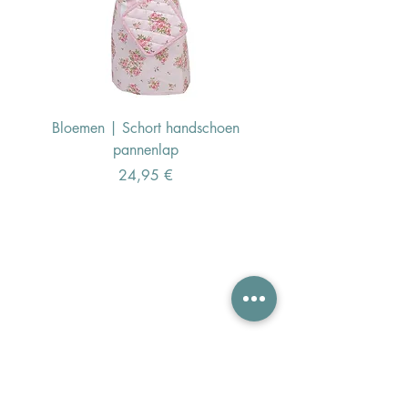
Bloemen | Schort handschoen
Konijn | Schort hand
pannenlap
Preis
24,95 €