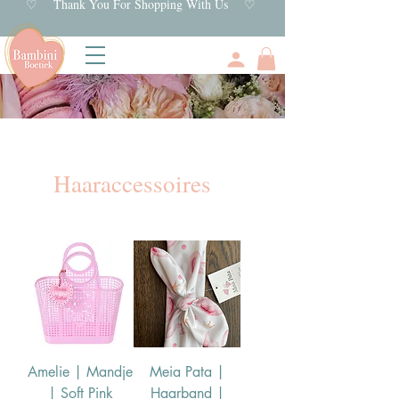
♡ Thank You For Shopping With Us ♡
Haaraccessoires
Amelie | Mandje
Meia Pata |
| Soft Pink
Haarband |