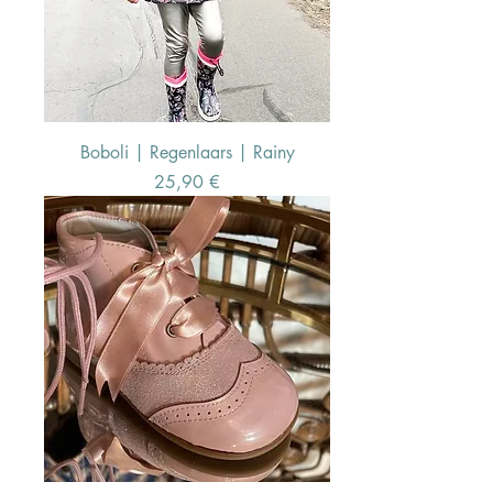
Boboli | Regenlaars | Rainy
Preis
25,90 €