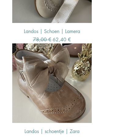
Landos | Schoen | Lamera
Standardpreis
Sale-Preis
78,00 €
62,40 €
Landos | schoentje | Zara