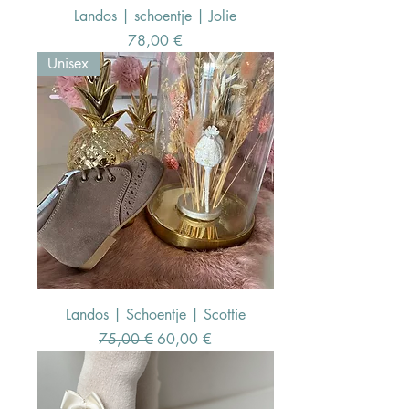
Landos | schoentje | Jolie
Preis
78,00 €
Unisex
Landos | Schoentje | Scottie
Standardpreis
Sale-Preis
75,00 €
60,00 €