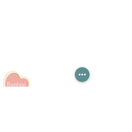
Contact
info@bambiniboetiek.nl
06-24309335
Showroom op afspraak in
Oostzaan achter het van
der Valk Hotel