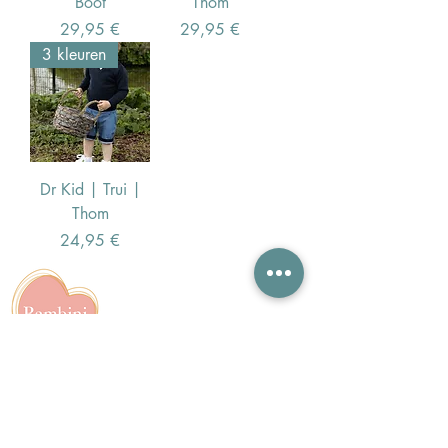
Boot
Thom
Preis
Preis
29,95 €
29,95 €
3 kleuren
Dr Kid | Trui |
Thom
Preis
24,95 €
Contact
info@bambiniboetiek.nl
06-24309335
Showroom op afspraak in
Oostzaan achter het van