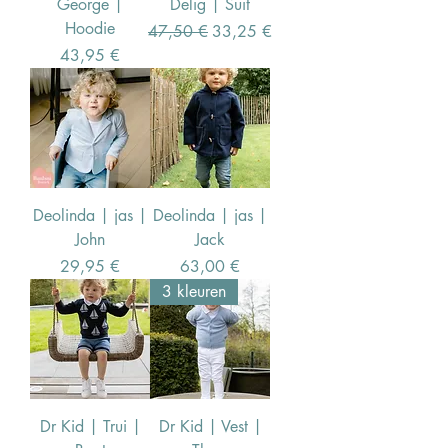
George |
Delig | Suit
Hoodie
Standardpreis
Sale-Preis
47,50 €
33,25 €
Preis
43,95 €
Deolinda | jas |
Deolinda | jas |
John
Jack
Preis
Preis
29,95 €
63,00 €
3 kleuren
Dr Kid | Trui |
Dr Kid | Vest |