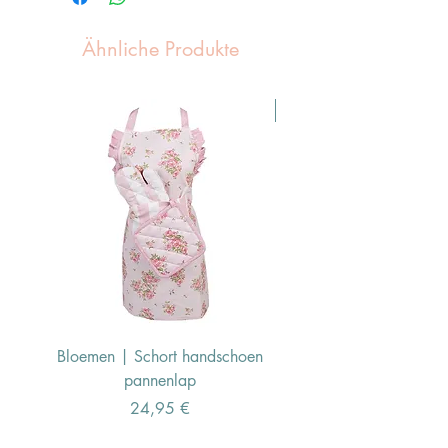
Ähnliche Produkte
Pasen Tip
Bloemen | Schort handschoen
Konijn | Schort hand
pannenlap
Preis
24,95 €