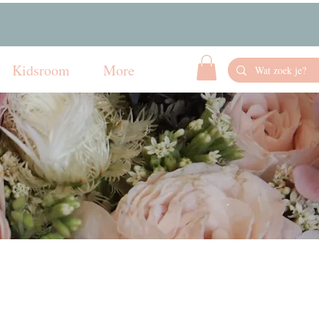
Kidsroom
More