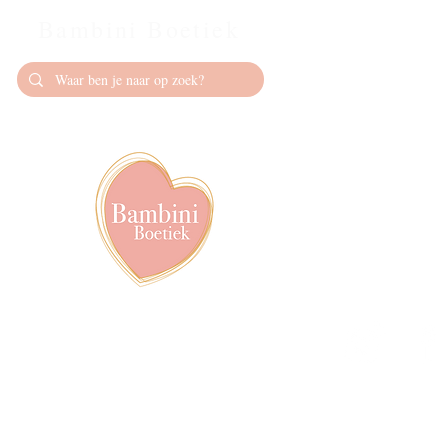
Bambini Boetiek
Contact
info@bambiniboet
06-24309335
Showroom op afs
achter het van de
Volg ons op soci