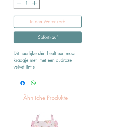
In den Warenkorb
Sofortkauf
Dit heerlijke shirt heeft een mooi
kraagje met met een oudroze
velvet lintje
Ähnliche Produkte
Pasen Tip