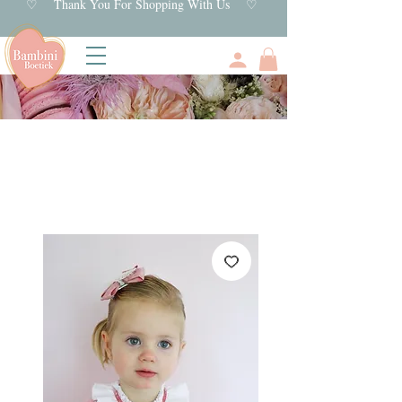
♡ Thank You For Shopping With Us ♡