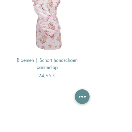
Bloemen | Schort handschoen
Konijn | Schort hand
pannenlap
Preis
24,95 €