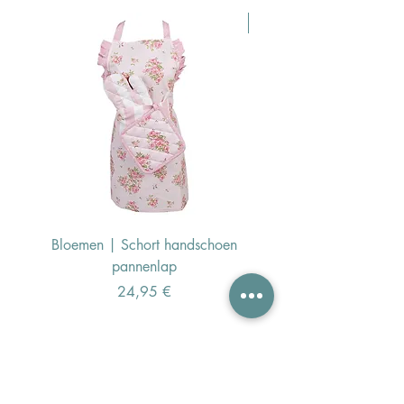
Pasen Tip
Bloemen | Schort handschoen
Konijn | Schort hand
pannenlap
Preis
24,95 €