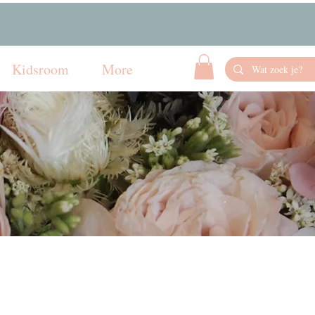
Kidsroom
More