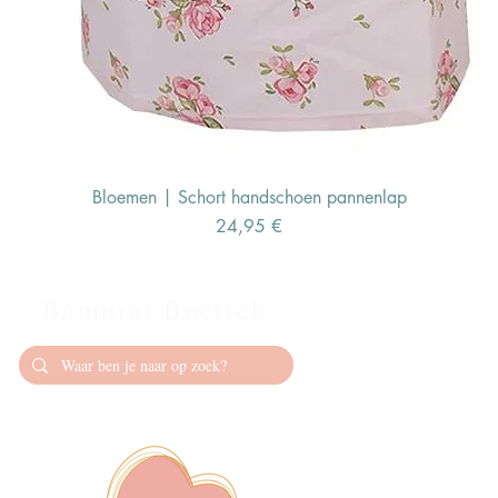
Bloemen | Schort handschoen pannenlap
Preis
24,95 €
Bambini Boetiek
Contact
info@bambiniboet
06-24309335
Showroom op afs