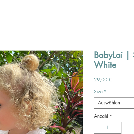
BabyLai | S
White
Preis
29,00 €
Size
*
Auswählen
Anzahl
*