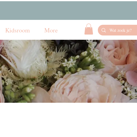
Kidsroom
More