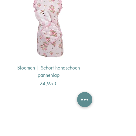
Bloemen | Schort handschoen
Konijn | Schort hand
pannenlap
Preis
24,95 €