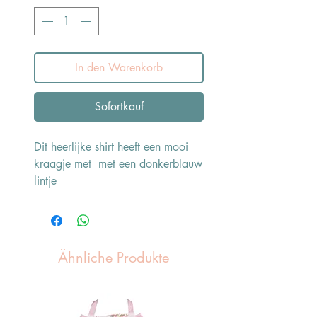
In den Warenkorb
Sofortkauf
Dit heerlijke shirt heeft een mooi
kraagje met met een donkerblauw
lintje
Ähnliche Produkte
Pasen Tip