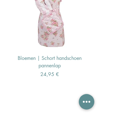
Bloemen | Schort handschoen
Konijn | Schort hand
pannenlap
Preis
24,95 €