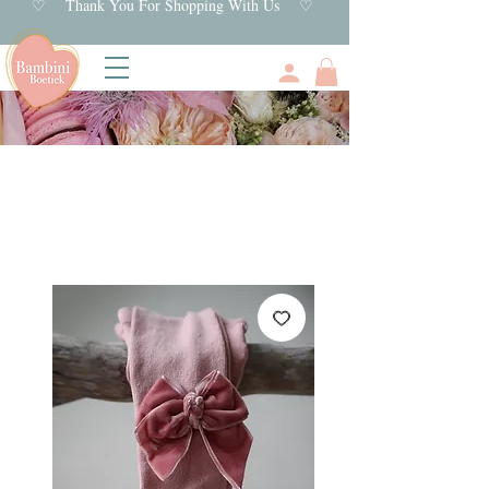
♡ Thank You For Shopping With Us ♡