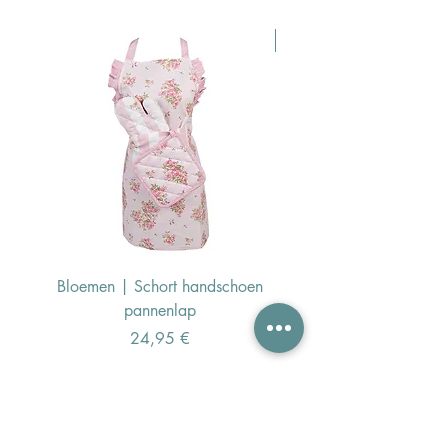
Pasen Tip
Bloemen | Schort handschoen
Konijn | Schort hand
pannenlap
Preis
24,95 €