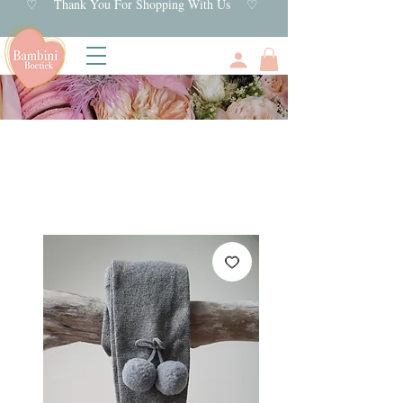
♡ Thank You For Shopping With Us ♡