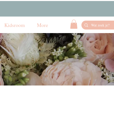
Kidsroom
More