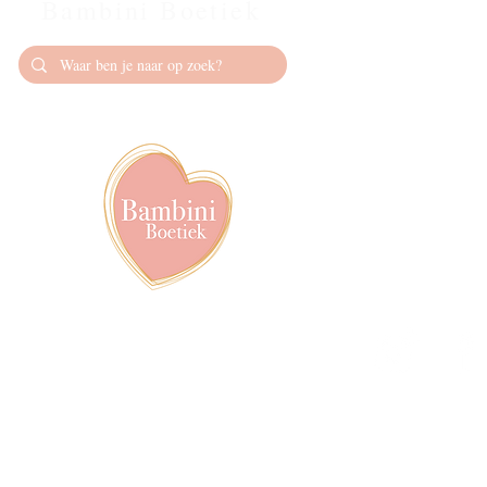
Bambini Boetiek
Contact
info@bambiniboet
06-24309335
Showroom op afs
achter het van de
Volg ons op soci