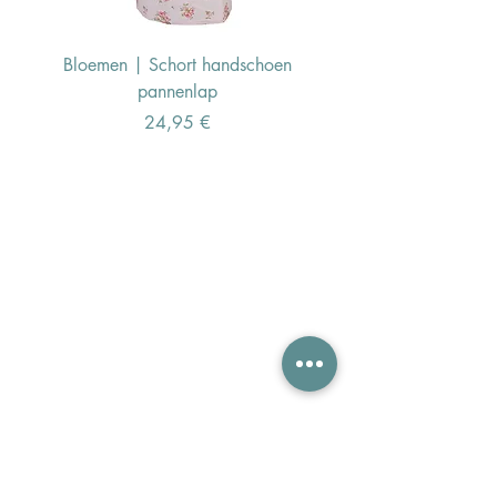
Bloemen | Schort handschoen
Konijn | Schort hand
pannenlap
Preis
24,95 €