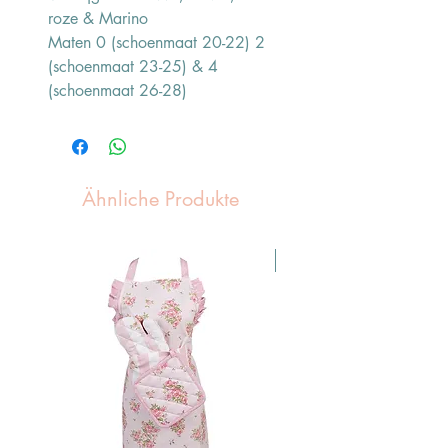
roze & Marino
Maten 0 (schoenmaat 20-22) 2
(schoenmaat 23-25) & 4
(schoenmaat 26-28)
Ähnliche Produkte
Pasen Tip