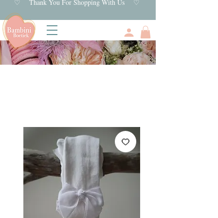
♡ Thank You For Shopping With Us ♡