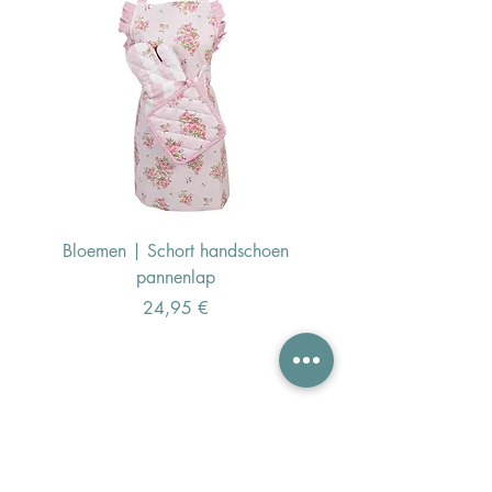
Bloemen | Schort handschoen
Konijn | Schort hand
pannenlap
Preis
24,95 €