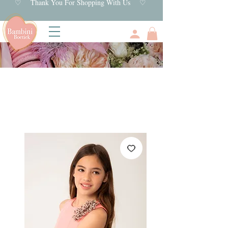
♡ Thank You For Shopping With Us ♡