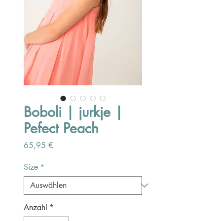
Boboli | jurkje |
Pefect Peach
Preis
65,95 €
Size
*
Anzahl
*