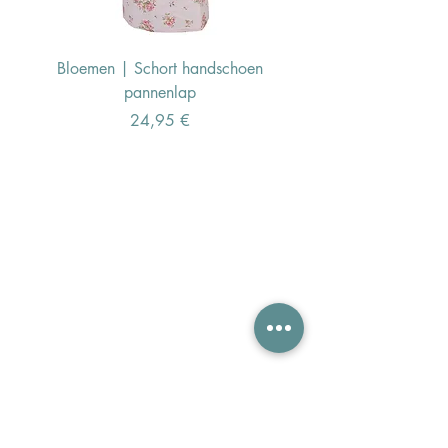
Bloemen | Schort handschoen
Konijn | Schort hand
pannenlap
Preis
24,95 €