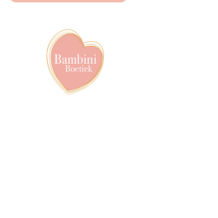
info@bambiniboet
06-24309335
Showroom op afs
achter het van de
Volg ons op soci
pyright © 2020-2026, Proudly created by Roxanna Ringnalda | Bambini Boetiek