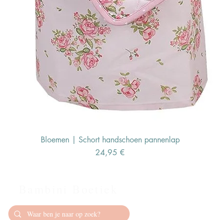
Bloemen | Schort handschoen pannenlap
Preis
24,95 €
Bambini Boetiek
Contact