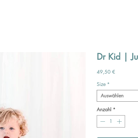
Dr Kid | J
Preis
49,50 €
Size
*
Auswählen
Anzahl
*