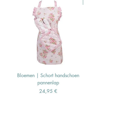
Pasen Tip
Bloemen | Schort handschoen
Konijn | Schort hand
pannenlap
Preis
24,95 €