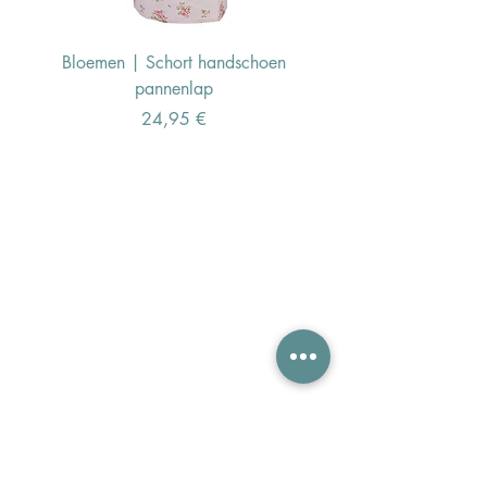
Bloemen | Schort handschoen
Konijn | Schort hand
pannenlap
Preis
24,95 €