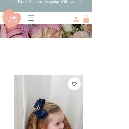
♡ Thank You For Shopping With Us ♡