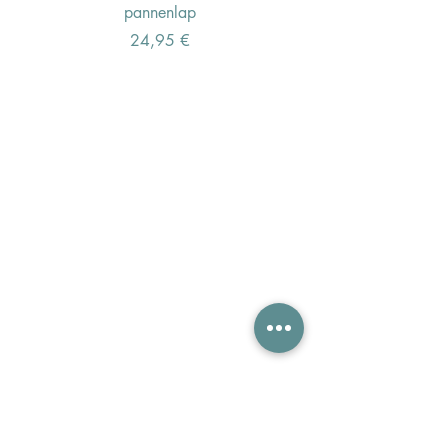
pannenlap
Preis
24,95 €