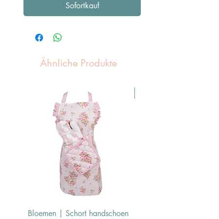
Sofortkauf
Ähnliche Produkte
Pasen Tip
Bloemen | Schort handschoen
Konijn | Schort hand