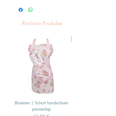
Ähnliche Produkte
Pasen Tip
Bloemen | Schort handschoen
Konijn | Schort hand
pannenlap