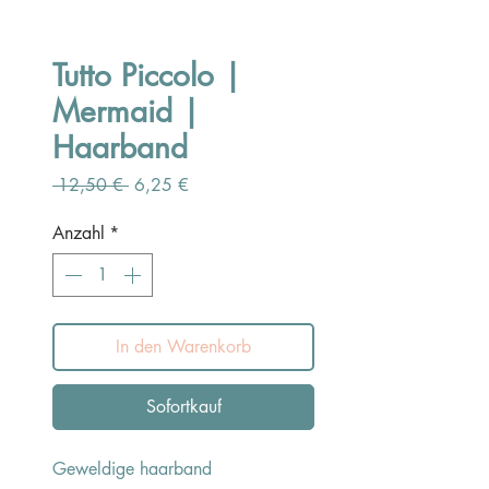
Tutto Piccolo |
Mermaid |
Haarband
Standardpreis
Sale-
 12,50 € 
6,25 €
Preis
Anzahl
*
In den Warenkorb
Sofortkauf
Geweldige haarband