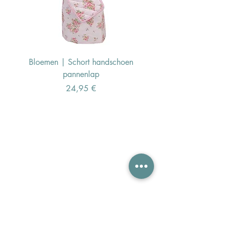
Bloemen | Schort handschoen
Konijn | Schort hand
pannenlap
Preis
24,95 €