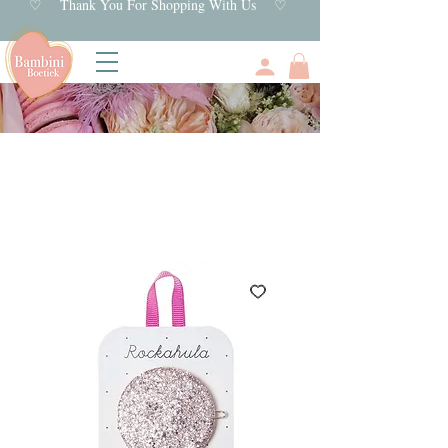
♡ Thank You For Shopping With Us ♡