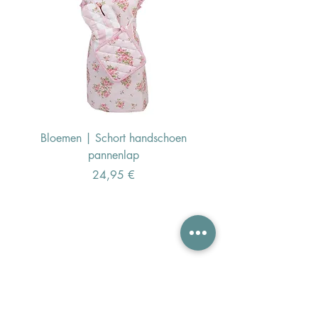
Bloemen | Schort handschoen
Konijn | Schort hand
pannenlap
Preis
24,95 €