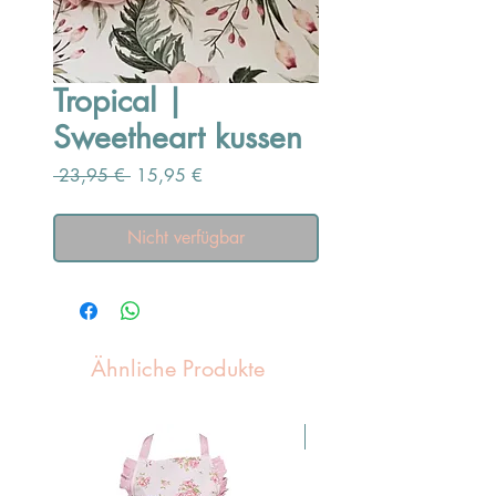
Tropical |
Sweetheart kussen
Standardpreis
Sale-
 23,95 € 
15,95 €
Preis
Nicht verfügbar
Ähnliche Produkte
Pasen Tip