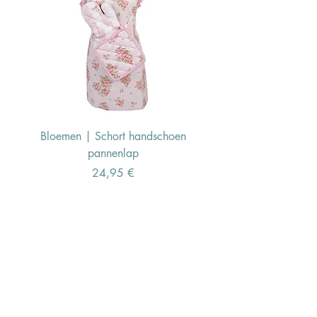
Bloemen | Schort handschoen
Konijn | Schort hand
pannenlap
Preis
24,95 €