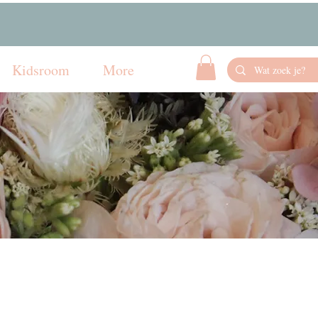
Kidsroom
More