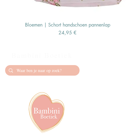
Bloemen | Schort handschoen pannenlap
Preis
24,95 €
Bambini Boetiek
Contact
info@bambiniboet
06-24309335
Showroom op afs
achter het van de
Volg ons op soci