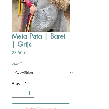
Meia Pata | Baret
| Grijs
Preis
27,50 €
Size
*
Anzahl
*
In den Warenkorb