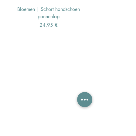
Bloemen | Schort handschoen
Konijn | Schort hand
pannenlap
Preis
24,95 €