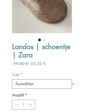
Landos | schoentje
| Zara
Standardpreis
Sale-
 79,00 € 
63,20 €
Preis
Size
*
Anzahl
*