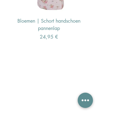
Bloemen | Schort handschoen
Konijn | Schort hand
pannenlap
Preis
24,95 €