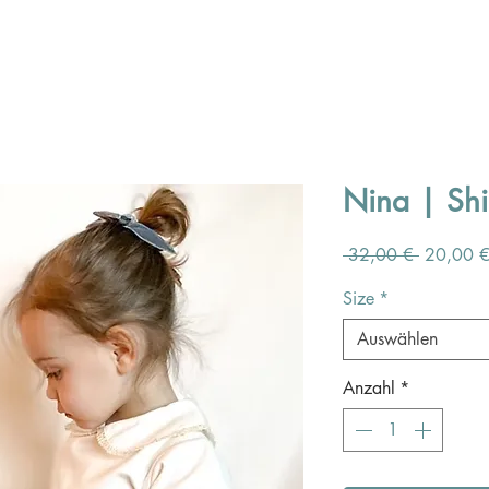
Nina | Shir
Standard
 32,00 € 
20,00 
Size
*
Auswählen
Anzahl
*