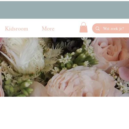
Kidsroom
More