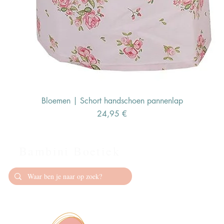
Bloemen | Schort handschoen pannenlap
Preis
24,95 €
Bambini Boetiek
Contact
info@bambiniboet
06-24309335