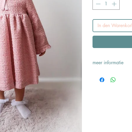
In den Warenkor
meer informatie
Made in Spanje
Materiaal: 100& po
Care Instructions:
Size fit: valt op ma
Available from 18 m
Merk: Fina Ejerique
* Dit merk wordt g
Royals