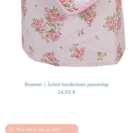
Bloemen | Schort handschoen pannenlap
Preis
24,95 €
Bambini Boetiek
Contact