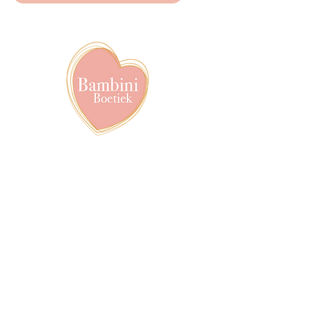
info@bambiniboet
06-24309335
Showroom op afs
achter het van de
Volg ons op soci
pyright © 2020-2026, Proudly created by Roxanna Ringnalda | Bambini Boetiek