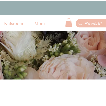
Kidsroom
More