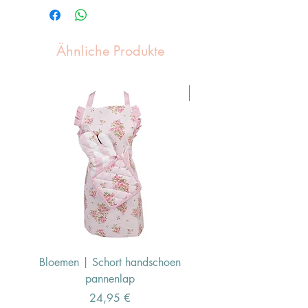
Ähnliche Produkte
Pasen Tip
Bloemen | Schort handschoen
Konijn | Schort hand
pannenlap
Preis
24,95 €