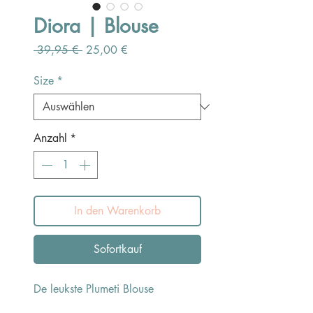
Diora | Blouse
Standardpreis
Sale-
 39,95 € 
25,00 €
Preis
Size
*
Anzahl
*
In den Warenkorb
Sofortkauf
De leukste Plumeti Blouse