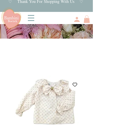
♡ Thank You For Shopping With Us ♡