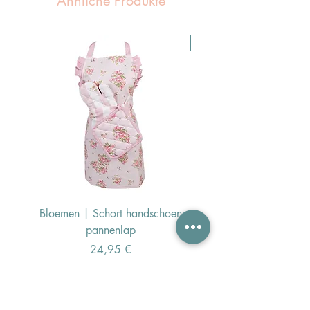
Ähnliche Produkte
Pasen Tip
Bloemen | Schort handschoen
Konijn | Schort hand
pannenlap
Preis
24,95 €