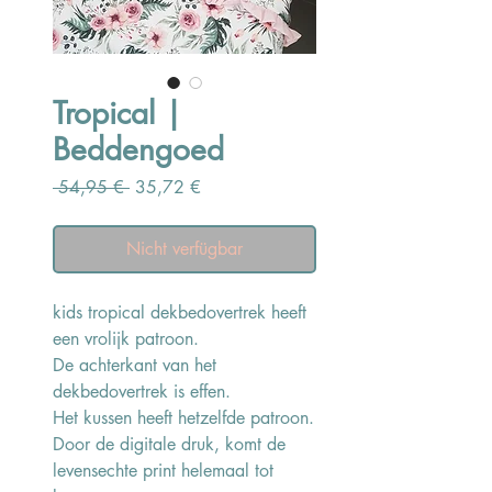
Tropical |
Beddengoed
Standardpreis
Sale-
 54,95 € 
35,72 €
Preis
Nicht verfügbar
kids tropical dekbedovertrek heeft
een vrolijk patroon.
De achterkant van het
dekbedovertrek is effen.
Het kussen heeft hetzelfde patroon.
Door de digitale druk, komt de
levensechte print helemaal tot