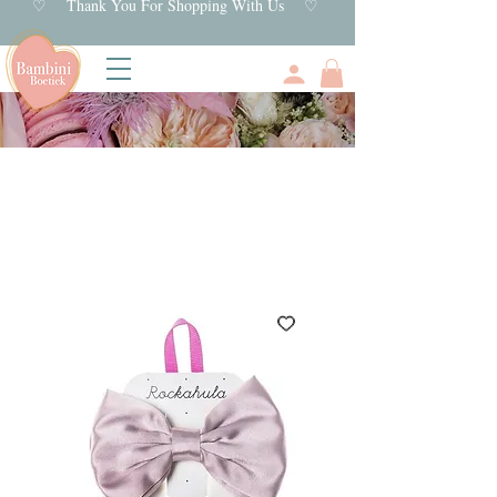
♡ Thank You For Shopping With Us ♡