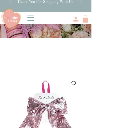
♡ Thank You For Shopping With Us ♡