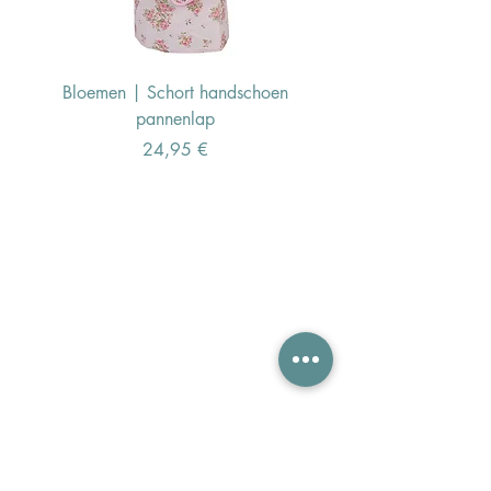
Bloemen | Schort handschoen
Konijn | Schort hand
pannenlap
Preis
24,95 €