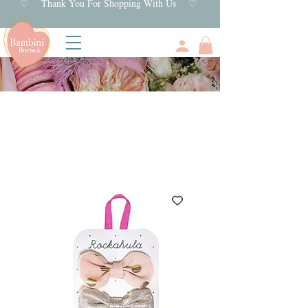
♡ Thank You For Shopping With Us ♡