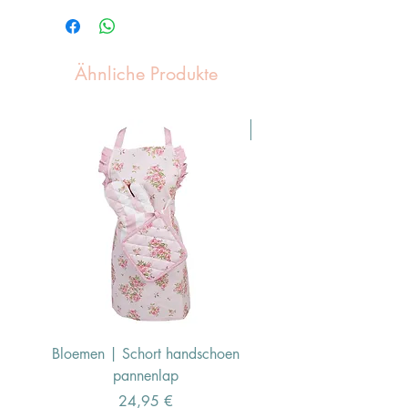
Ähnliche Produkte
Pasen Tip
Bloemen | Schort handschoen
Konijn | Schort hand
pannenlap
Preis
24,95 €