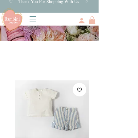
♡ Thank You For Shopping With Us ♡