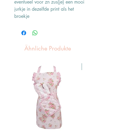
eventueel voor zn zus(je) een mooi
jurkje in dezelfde print als het
broekje
Ähnliche Produkte
Pasen Tip