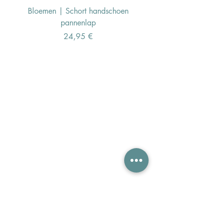
Bloemen | Schort handschoen
Konijn | Schort hand
pannenlap
Preis
24,95 €