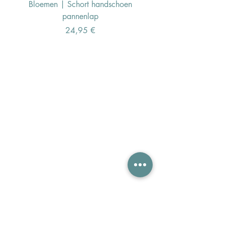
Bloemen | Schort handschoen
Konijn | Schort hand
pannenlap
Preis
24,95 €