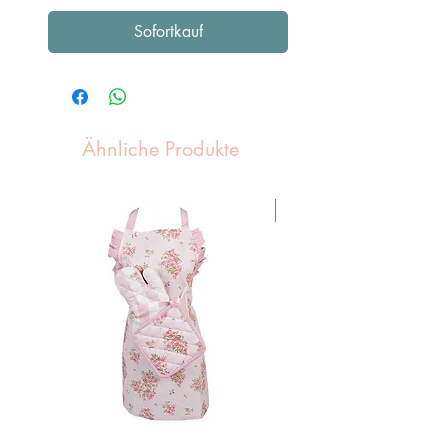
Sofortkauf
Ähnliche Produkte
Pasen Tip