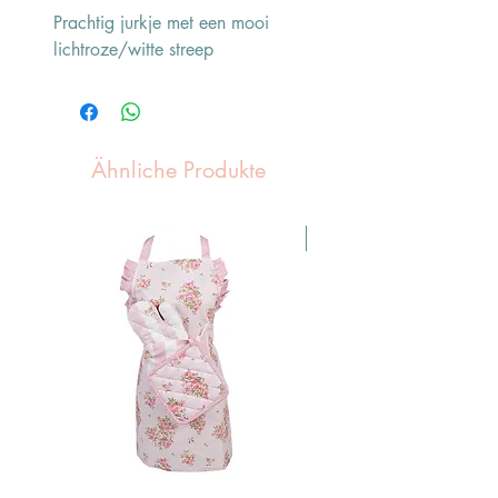
Prachtig jurkje met een mooi
lichtroze/witte streep
Ähnliche Produkte
Pasen Tip