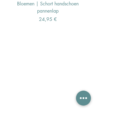
Bloemen | Schort handschoen
Konijn | Schort hand
pannenlap
Preis
24,95 €