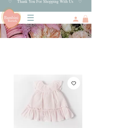
♡ Thank You For Shopping With Us ♡