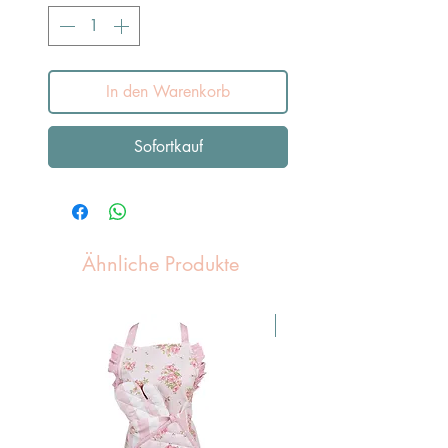
In den Warenkorb
Sofortkauf
Ähnliche Produkte
Pasen Tip