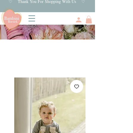
♡ Thank You For Shopping With Us ♡