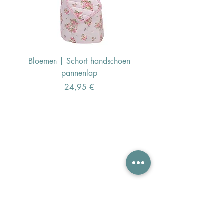
Bloemen | Schort handschoen
Konijn | Schort hand
pannenlap
Preis
24,95 €