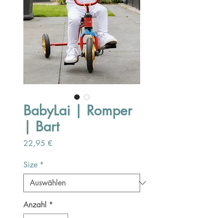
BabyLai | Romper
| Bart
Preis
22,95 €
Size
*
Anzahl
*