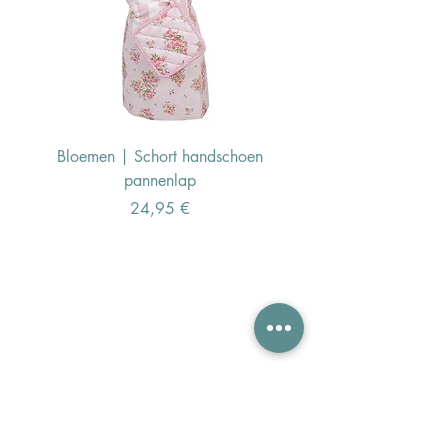
Bloemen | Schort handschoen
Konijn | Schort hand
pannenlap
Preis
24,95 €