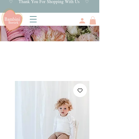
♡ Thank You For Shopping With Us ♡