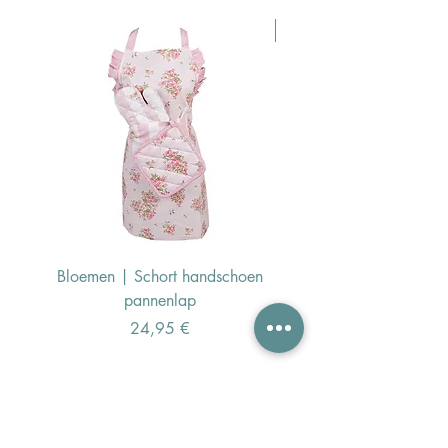
Pasen Tip
Bloemen | Schort handschoen
Konijn | Schort hand
pannenlap
Preis
24,95 €