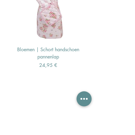
Bloemen | Schort handschoen
Konijn | Schort hand
pannenlap
Preis
24,95 €