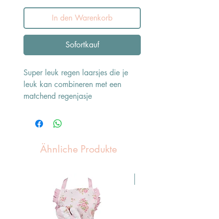
In den Warenkorb
Sofortkauf
Super leuk regen laarsjes die je
leuk kan combineren met een
matchend regenjasje
Ähnliche Produkte
Pasen Tip