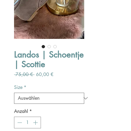
Landos | Schoentje
| Scottie
Standardpreis
Sale-
 75,00 € 
60,00 €
Preis
Size
*
Anzahl
*