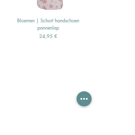
Bloemen | Schort handschoen
Konijn | Schort hand
pannenlap
Preis
24,95 €